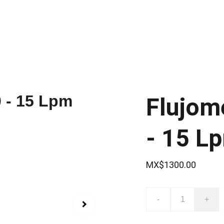
Inicio
Tienda
Servicios
Flujom
- 15 L
MX$1300.00
-
+