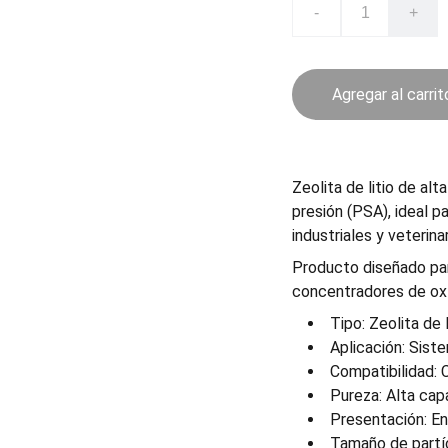
-
+
Agregar al carrit
Zeolita de litio de al
presión (PSA), ideal 
industriales y veterinar
Producto diseñado par
concentradores de ox
Tipo: Zeolita de l
Aplicación: Sis
Compatibilidad:
Pureza: Alta cap
Presentación: En
Tamaño de partíc